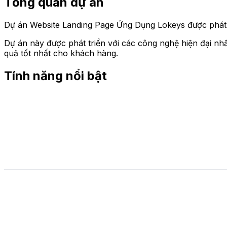
Tổng quan dự án
Dự án Website Landing Page Ứng Dụng Lokeys được phát t
Dự án này được phát triển với các công nghệ hiện đại nhất
quả tốt nhất cho khách hàng.
Tính năng nổi bật
1. Hero chuyển đổi (Banner đầu trang)
Headline nổi bật giới thiệu ứng dụng Lokeys
Hiển thị mockup app trực quan ngay tại đầu trang
CTA rõ ràng: Tải cho iOS / Tải cho Android
2. Giới thiệu giá trị cốt lõi của ứng dụ
Nhấn mạnh Lokeys là mạng xã hội địa điểm thông minh